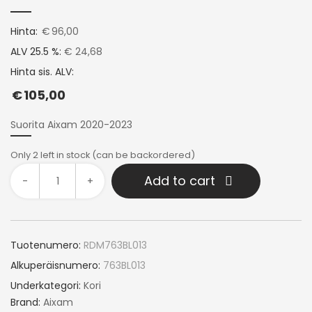
Hinta:
€
96,00
ALV 25.5 %:
€ 24,68
Hinta sis. ALV:
€
105,00
Suorita Aixam 2020-2023
Only 2 left in stock (can be backordered)
Add to cart
-
+
Tuotenumero:
RDM763BL013
Alkuperäisnumero:
763BL013
Underkategori:
Kori
Brand:
Aixam