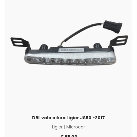
DRL valo oikea Ligier JS50 -2017
Ligier
|
Microcar
€
95,00