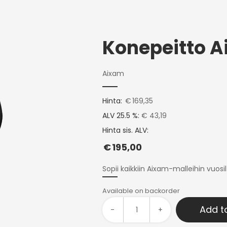
Konepeitto A
Aixam
Hinta:
€
169,35
ALV 25.5 %:
€ 43,19
Hinta sis. ALV:
€
195,00
Sopii kaikkiin Aixam-malleihin vuosi
Available on backorder
Add t
-
+