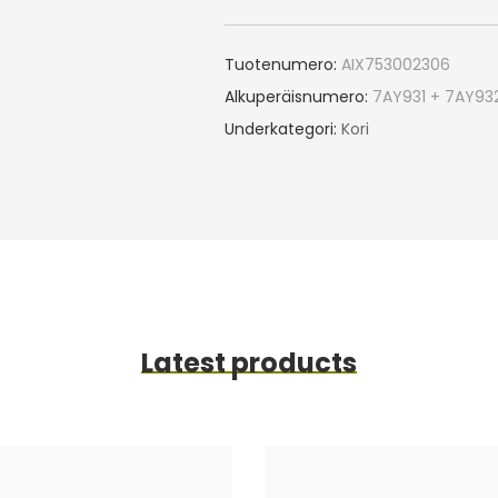
Tuotenumero:
AIX753002306
Alkuperäisnumero:
7AY931 + 7AY93
Underkategori:
Kori
Latest products