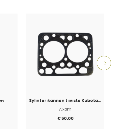
Sylinterikannen tiiviste Kubota Z402
am
Ha
Aixam
Aixam
€
50,00