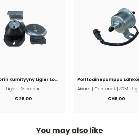
Moottorin kumityyny Ligier Lombardini Progress / DCI
Ligier
|
Microcar
Aixam
|
Chatenet
|
JDM
|
Lig
€
25,00
€
65,00
You may also like