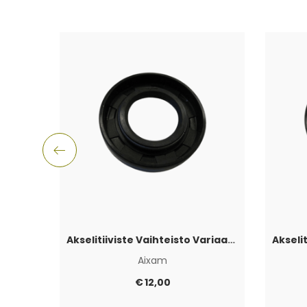
Akselitiiviste Vaihteisto Variaattorin puoli Aixam
Aixam
€
12,00