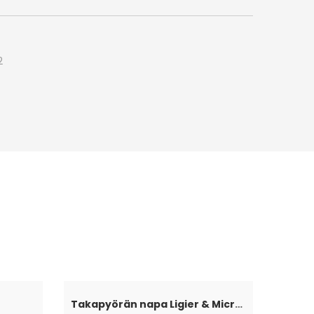
2
Takapyörän napa Ligier & Microcar 4×100