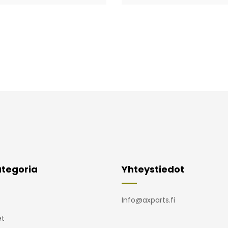
tegoria
Yhteystiedot
Info@axparts.fi
t