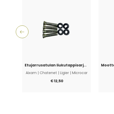
Etujarrusatulan liukutappisarja Aixam, Ligier, Microcar & Chatenet
Aixam
|
Chatenet
|
Ligier
|
Microcar
€
12,50