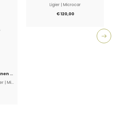
Ligier
|
Microcar
Aixam
€
120,00
Polttoainepumppu sähköinen Lombardini Progress / DCI / FOCS
ier
|
Microcar
|
Muut