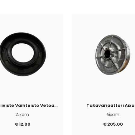
Akselitiiviste Vaihteisto Vetoakselin puoli Aixam
Takavariaattori Aix
Aixam
Aixam
€
12,00
€
205,00