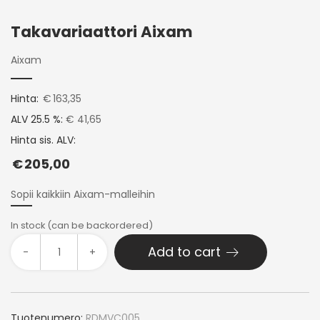
Takavariaattori Aixam
Aixam
Hinta:
€
163,35
ALV 25.5 %:
€ 41,65
Hinta sis. ALV:
€
205,00
Sopii kaikkiin Aixam-malleihin
In stock (can be backordered)
Add to cart
-
+
Tuotenumero:
RDMVC005