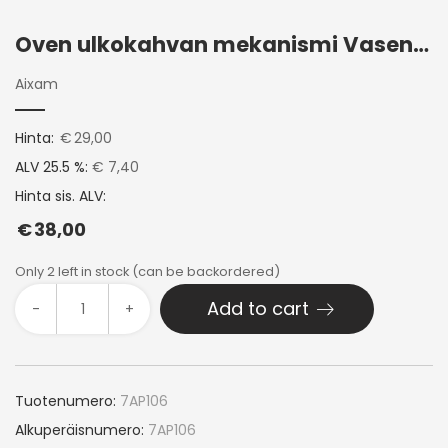
Oven ulkokahvan mekanismi Vasen Aixam 2010-2017
Aixam
Hinta:
€
29,00
ALV 25.5 %:
€ 7,40
Hinta sis. ALV:
€
38,00
Only 2 left in stock (can be backordered)
Add to cart
-
+
Tuotenumero:
7AP106
Alkuperäisnumero:
7AP106