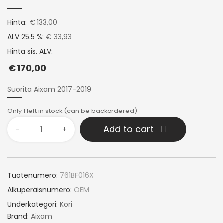
Hinta:
€
133,00
ALV 25.5 %:
€ 33,93
Hinta sis. ALV:
€
170,00
Suorita Aixam 2017-2019
Only 1 left in stock (can be backordered)
Add to cart
-
+
Tuotenumero:
761BF016X
Alkuperäisnumero:
OEM
Underkategori:
Kori
Brand:
Aixam