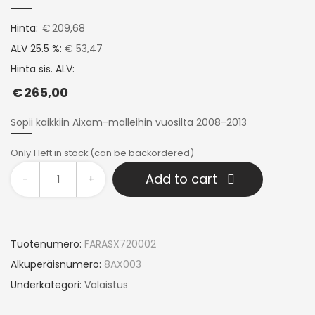
Hinta:
€
209,68
ALV 25.5 %:
€ 53,47
Hinta sis. ALV:
€
265,00
Sopii kaikkiin Aixam-malleihin vuosilta 2008-2013
Only 1 left in stock (can be backordered)
Add to cart
-
+
Tuotenumero:
FARASX720002
Alkuperäisnumero:
8AX003
Underkategori:
Valaistus