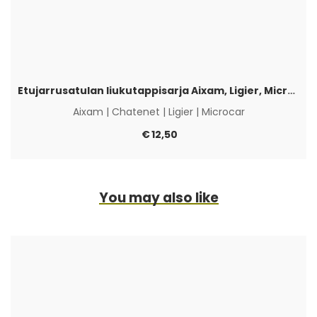
Etujarrusatulan liukutappisarja Aixam, Ligier, Microcar & Chatenet
Aixam
|
Chatenet
|
Ligier
|
Microcar
€
12,50
You may also like