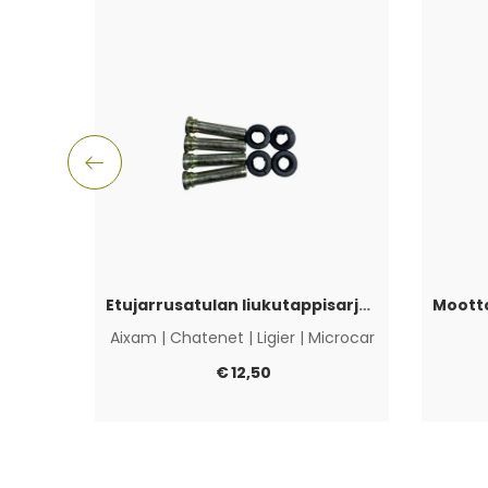
Etujarrusatulan liukutappisarja Aixam, Ligier, Microcar & Chatenet
Aixam
|
Chatenet
|
Ligier
|
Microcar
€
12,50