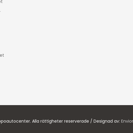
t
r
et
poautocenter. Alla rättigheter reserverade / Designad av:
Envio