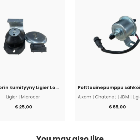
Moottorin kumityyny Ligier Lombardini Progress / DCI
Ligier
|
Microcar
Aixam
|
Chatenet
|
JDM
|
Lig
€
25,00
€
65,00
You may also like