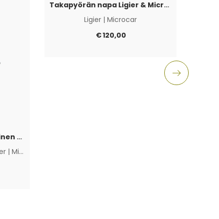
Takapyörän napa Ligier & Microcar 4×100
Ligier
|
Microcar
Aixam
€
120,00
Polttoainepumppu sähköinen Lombardini Progress / DCI / FOCS
ier
|
Microcar
|
Muut