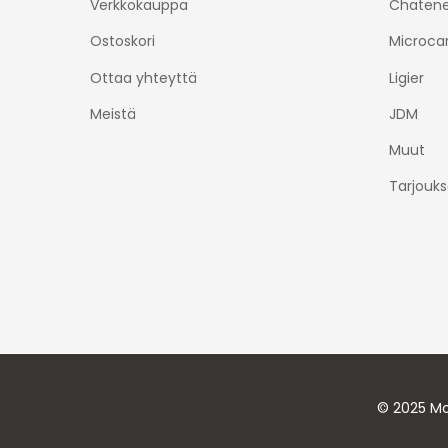
Verkkokauppa
Chatene
Ostoskori
Microca
Ottaa yhteyttä
Ligier
Meistä
JDM
Muut
Tarjouks
© 2025 Mo