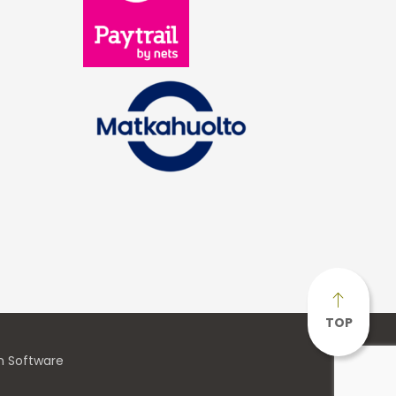
TOP
n Software