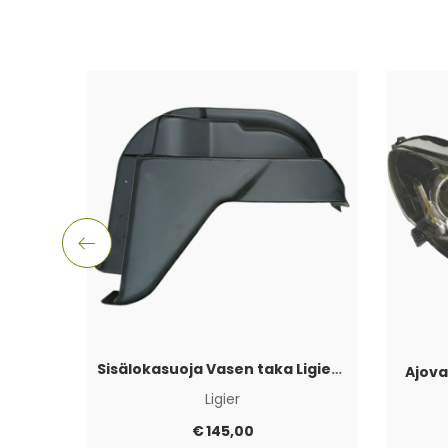
Sisälokasuoja Vasen taka Ligier JS50 2017+
Ajova
Ligier
€
145,00