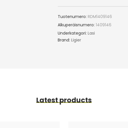
Tuotenumero:
RDM1409146
Alkuperäisnumero:
1409146
Underkategori:
Lasi
Brand:
Ligier
Latest products