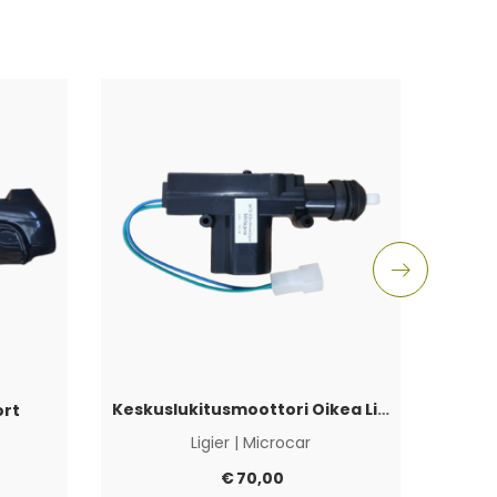
Keskuslukitusmoottori Oikea Ligier/Microcar
Ovenk
ort
Ligier
|
Microcar
€
70,00