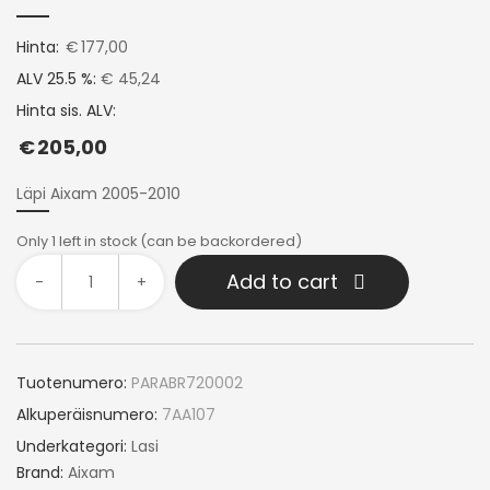
Hinta:
€
177,00
ALV 25.5 %:
€ 45,24
Hinta sis. ALV:
€
205,00
Läpi Aixam 2005-2010
Only 1 left in stock (can be backordered)
Add to cart
-
+
Tuotenumero:
PARABR720002
Alkuperäisnumero:
7AA107
Underkategori:
Lasi
Brand:
Aixam