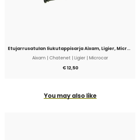
Etujarrusatulan liukutappisarja Aixam, Ligier, Microcar & Chatenet
Aixam
|
Chatenet
|
Ligier
|
Microcar
€
12,50
You may also like