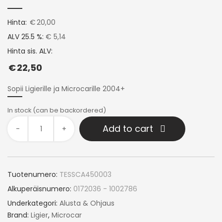
Hinta:
€
20,00
ALV 25.5 %:
€ 5,14
Hinta sis. ALV:
€
22,50
Sopii Ligierille ja Microcarille 2004+
In stock (can be backordered)
Add to cart
-
+
Tuotenumero:
TESSCA450003
Alkuperäisnumero:
0172036 - 1002786
Underkategori:
Alusta & Ohjaus
Brand:
Ligier
,
Microcar