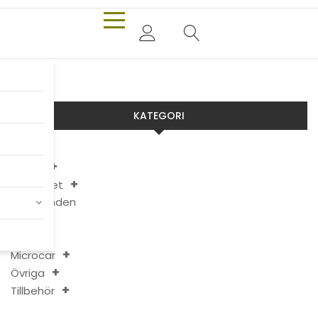
KATEGORI
Aixam
Chatenet
Erbjudanden
JDM
Ligier
Microcar
Övriga
Tillbehör