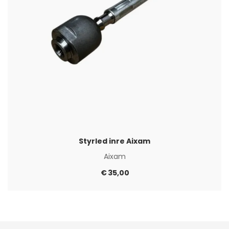
Styrled inre Aixam
Aixam
€
35,00