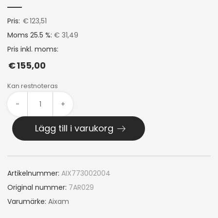
Pris:
€
123,51
Moms 25.5 %:
€ 31,49
Pris inkl. moms:
€
155,00
Kan restnoteras
-
+
Lägg till i varukorg
Artikelnummer:
AIX773002004
Original nummer:
7AR029
Varumärke:
Aixam