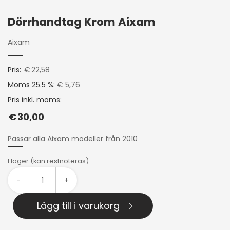
Dörrhandtag Krom Aixam
Aixam
Pris:
€
22,58
Moms 25.5 %:
€ 5,76
Pris inkl. moms:
€
30,00
Passar alla Aixam modeller från 2010
I lager (kan restnoteras)
-
+
Lägg till i varukorg