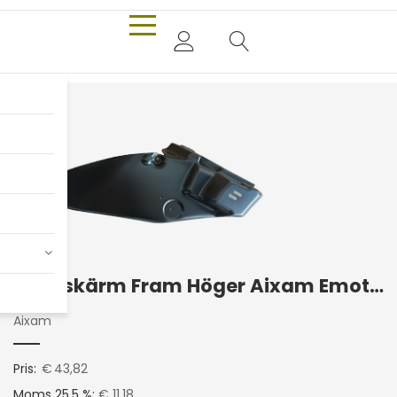
Innerskärm Fram Höger Aixam Emotion 2020+
Aixam
Pris:
€
43,82
Moms 25.5 %:
€ 11,18