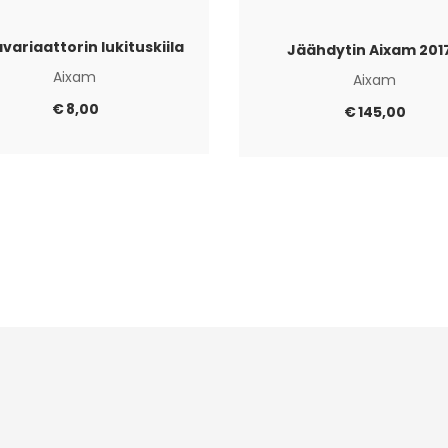
variaattorin lukituskiila
Jäähdytin Aixam 201
Aixam
Aixam
€
8,00
€
145,00