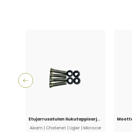
Etujarrusatulan liukutappisarja Aixam, Ligier, Microcar & Chatenet
Aixam
|
Chatenet
|
Ligier
|
Microcar