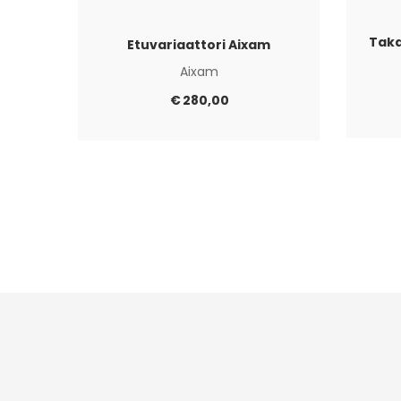
Taka
Etuvariaattori Aixam
Aixam
€
280,00