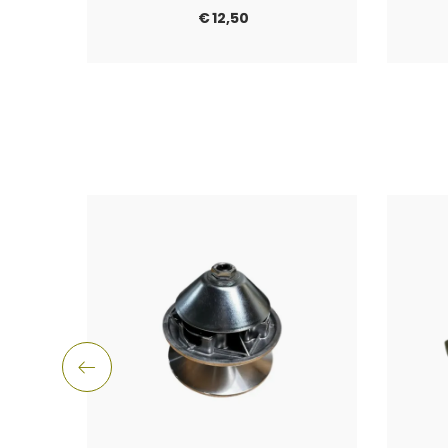
€
12,50