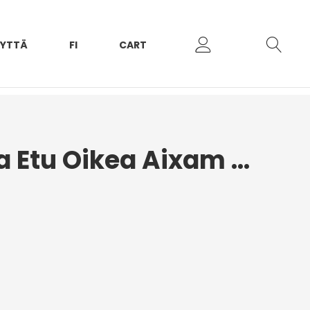
EYTTÄ
FI
CART
Sisälokasuoja Etu Oikea Aixam Emotion 2020+