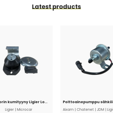
Latest products
Moottorin kumityyny Ligier Lombardini Progress / DCI
Ligier
|
Microcar
Aixam
|
Chatenet
|
JDM
|
Lig