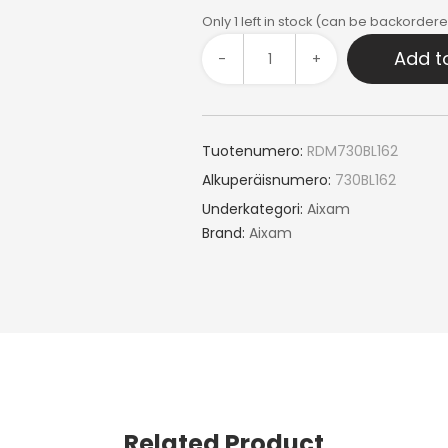
Only 1 left in stock (can be backorder
Add t
-
+
Tuotenumero:
RDM730BL162
Alkuperäisnumero:
730BL162
Underkategori:
Aixam
Brand:
Aixam
Related Product