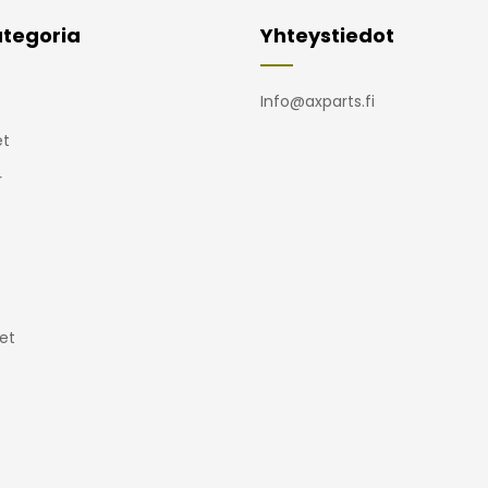
tegoria
Yhteystiedot
Info@axparts.fi
t
r
et