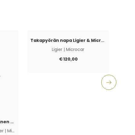
Takapyörän napa Ligier & Microcar 4×100
Ligier
|
Microcar
Aixam
€
120,00
Polttoainepumppu sähköinen Lombardini Progress / DCI / FOCS
ier
|
Microcar
|
Muut