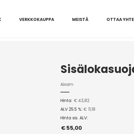
K
VERKKOKAUPPA
MEISTÄ
OTTAA YHT
Aixam
Hinta:
€
43,82
ALV 25.5 %:
€ 11,18
Hinta sis. ALV:
€
55,00