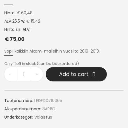
Hinta:
€
60,48
ALV 25.5 %:
€ 15,42
Hinta sis. ALV:
€
75,00
Sopii kaikkiin Aixam-malleihin vuosilta 2010-2013.
Only 1 left in stock (can be backordered)
Add to cart
-
+
Tuotenumero:
LEDFDX710005
Alkuperäisnumero:
8AP152
Underkategori:
Valaistus