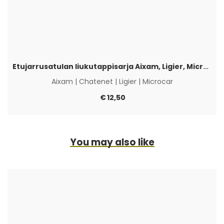
Etujarrusatulan liukutappisarja Aixam, Ligier, Microcar & Chatenet
Aixam
|
Chatenet
|
Ligier
|
Microcar
€
12,50
You may also like