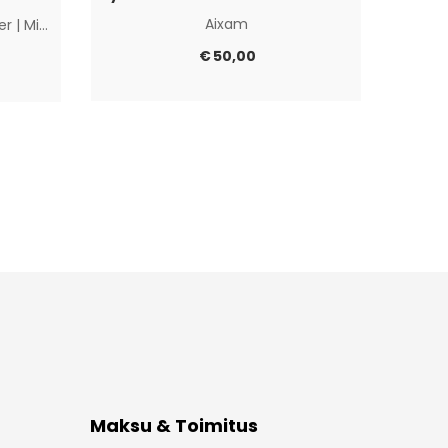
Aixam
ier
|
Microcar
|
Muut
€
50,00
Maksu & Toimitus