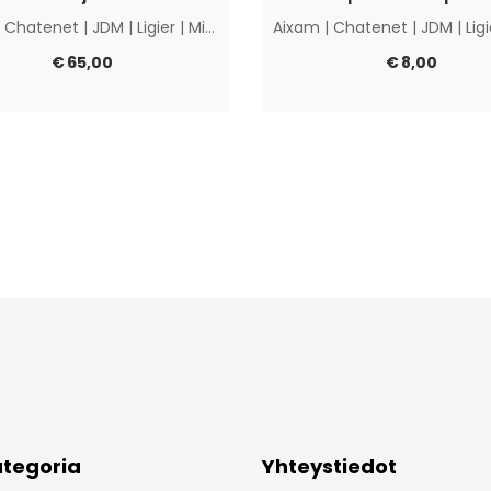
|
Chatenet
|
JDM
|
Ligier
|
Microcar
|
Muut
Aixam
|
Chatenet
|
JDM
|
Lig
€
65,00
€
8,00
tegoria
Yhteystiedot