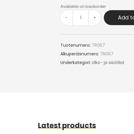
Available on backorder
Add t
-
+
Tuotenumero:
7R067
Alkuperäisnumero:
7R067
Underkategori:
Ulko- ja sisätilat
Latest products