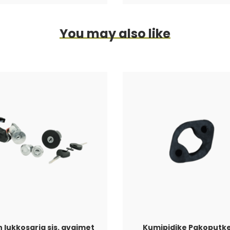
You may also like
 lukkosarja sis. avaimet
Kumipidike Pakoputk