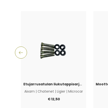
Etujarrusatulan liukutappisarja Aixam, Ligier, Microcar & Chatenet
Aixam
|
Chatenet
|
Ligier
|
Microcar
€
12,50