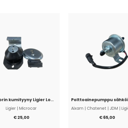
Moottorin kumityyny Ligier Lombardini Progress / DCI
Ligier
|
Microcar
Aixam
|
Chatenet
|
JDM
|
Lig
€
25,00
€
65,00