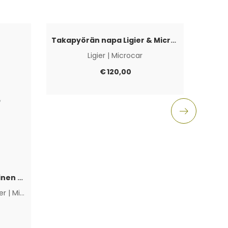
Takapyörän napa Ligier & Microcar 4×100
Ligier
|
Microcar
Aixam
€
120,00
Polttoainepumppu sähköinen Lombardini Progress / DCI / FOCS
ier
|
Microcar
|
Muut