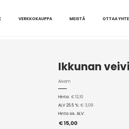
K
VERKKOKAUPPA
MEISTÄ
OTTAA YHT
Ikkunan veiv
Aixam
Hinta:
€
12,10
ALV 25.5 %:
€ 3,09
Hinta sis. ALV:
€
15,00