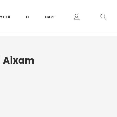
EYTTÄ
FI
CART
i Aixam