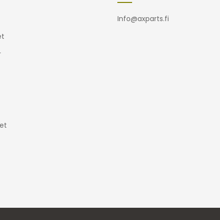
Info@axparts.fi
t
r
et