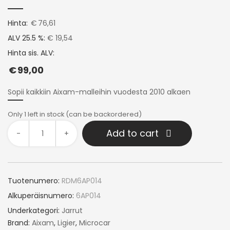
Hinta:
€
76,61
ALV 25.5 %:
€ 19,54
Hinta sis. ALV:
€
99,00
Sopii kaikkiin Aixam-malleihin vuodesta 2010 alkaen
Only 1 left in stock (can be backordered)
Add to cart
-
+
Tuotenumero:
RDM6AP014
Alkuperäisnumero:
6AP014
Underkategori:
Jarrut
Brand:
Aixam
,
Ligier
,
Microcar