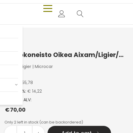
Lukkokoneisto Oikea Aixam/Ligier/Microcar
Aixam
|
Ligier
|
Microcar
Hinta:
€
55,78
ALV 25.5 %:
€ 14,22
Hinta sis. ALV:
€
70,00
Only 2 left in stock (can be backordered)