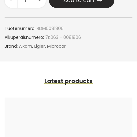
Add to cart
-
+
Tuotenumero:
RDM0081806
Alkuperäisnumero:
7K063 - 0081806
Brand:
Aixam
,
Ligier
,
Microcar
Latest products