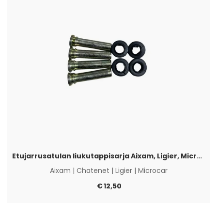
Etujarrusatulan liukutappisarja Aixam, Ligier, Microcar & Chatenet
Aixam
|
Chatenet
|
Ligier
|
Microcar
€
12,50