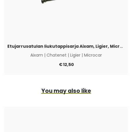
Etujarrusatulan liukutappisarja Aixam, Ligier, Microcar & Chatenet
Aixam
|
Chatenet
|
Ligier
|
Microcar
€
12,50
You may also like