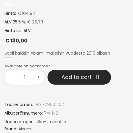
Hinta:
€
104,84
ALV 25.5 %:
€ 26,73
Hinta sis. ALV:
€
130,00
Sopii kaikkiin Aixam-malleihin vuodesta 2010 alkaen
Available on backorder
Add to cart
-
+
Tuotenumero:
AIX779001202
Alkuperäisnumero:
7AP142
Underkategori:
Ulko- ja sisätilat
Brand:
Aixam