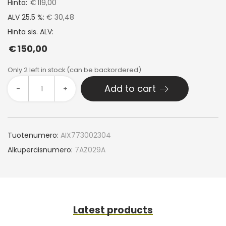
Hinta:
€
119,00
ALV 25.5 %:
€ 30,48
Hinta sis. ALV:
€
150,00
Only 2 left in stock (can be backordered)
Add to cart
-
+
Tuotenumero:
AIX773002304
Alkuperäisnumero:
7AZ029A
Latest products