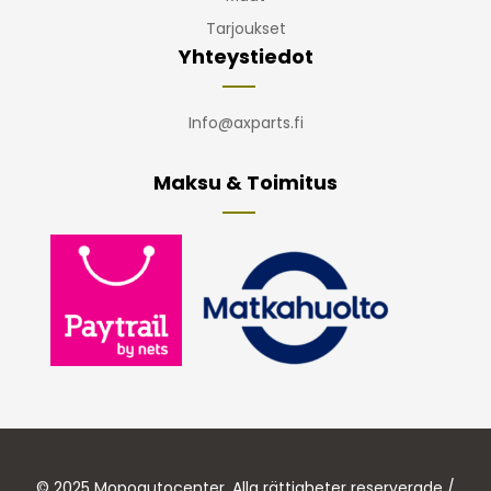
Tarjoukset
Yhteystiedot
Info@axparts.fi
Maksu & Toimitus
© 2025 Mopoautocenter. Alla rättigheter reserverade /