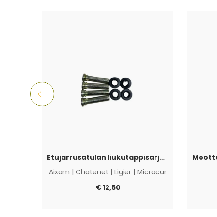
Etujarrusatulan liukutappisarja Aixam, Ligier, Microcar & Chatenet
Aixam
|
Chatenet
|
Ligier
|
Microcar
€
12,50