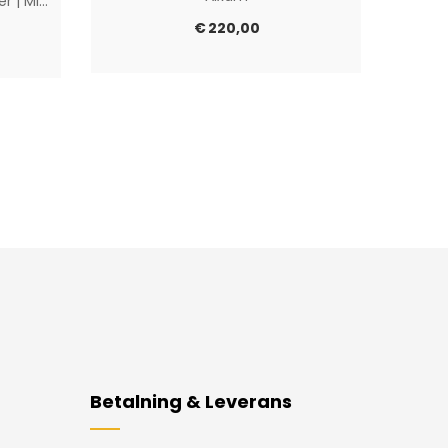
ier
|
Microcar
|
Muut
€
220,00
Betalning & Leverans