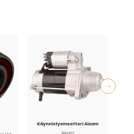
Käynnistysmoottori Aixam
Latur
Aixam