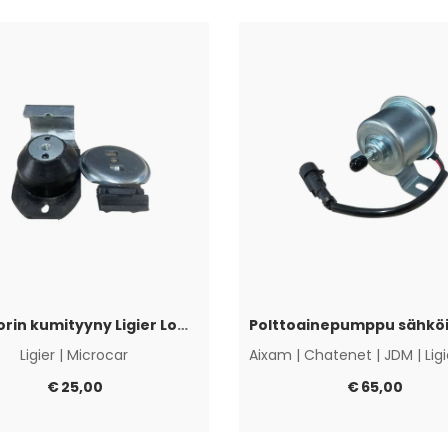
Moottorin kumityyny Ligier Lombardini Progress / DCI
Ligier
|
Microcar
Aixam
|
Chatenet
|
JDM
|
Lig
€
25,00
€
65,00