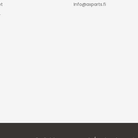
t
Info@axparts.fi
r