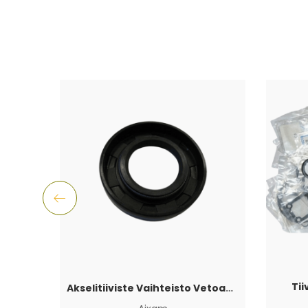
Tii
Akselitiiviste Vaihteisto Vetoakselin puoli Aixam