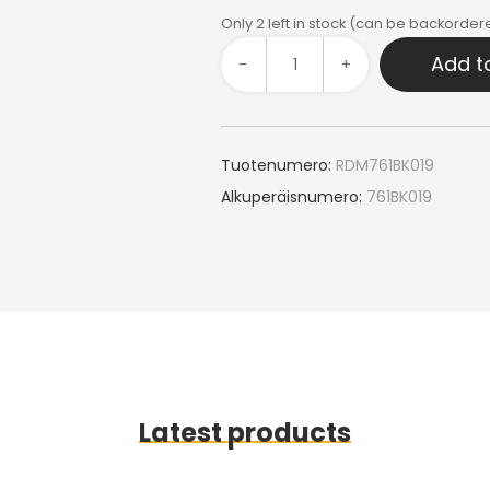
Only 2 left in stock (can be backorder
Add t
-
+
Tuotenumero:
RDM761BK019
Alkuperäisnumero:
761BK019
Latest products