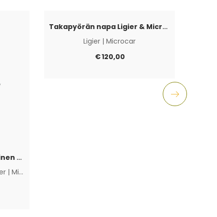
Takapyörän napa Ligier & Microcar 4×100
Ligier
|
Microcar
Aixam
€
120,00
Polttoainepumppu sähköinen Lombardini Progress / DCI / FOCS
ier
|
Microcar
|
Muut