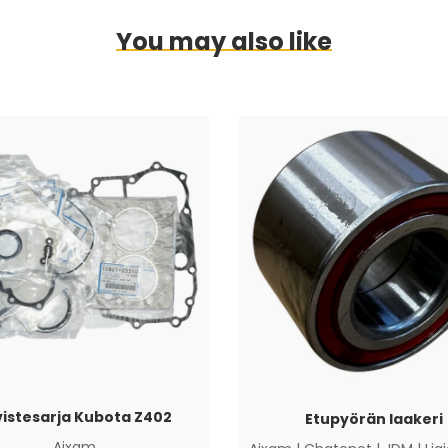
You may also like
vistesarja Kubota Z402
Etupyörän laakeri
Aixam