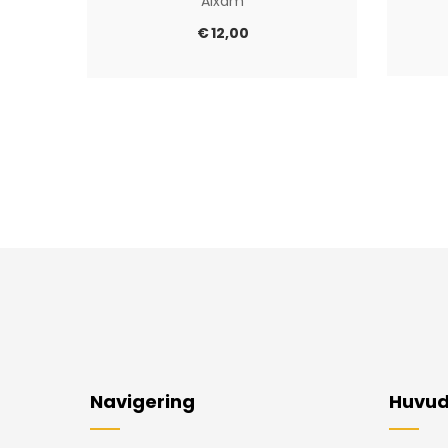
Aixam
€
12,00
Navigering
Huvud