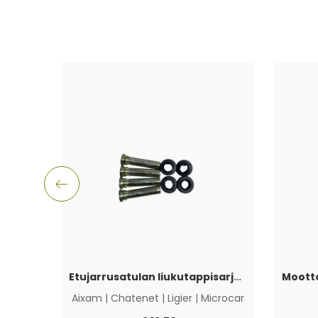
Etujarrusatulan liukutappisarja Aixam, Ligier, Microcar & Chatenet
Aixam
|
Chatenet
|
Ligier
|
Microcar