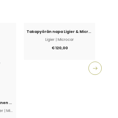
Takapyörän napa Ligier & Microcar 4×100
Ligier
|
Microcar
Aixam
€
120,00
Polttoainepumppu sähköinen Lombardini Progress / DCI / FOCS
ier
|
Microcar
|
Muut