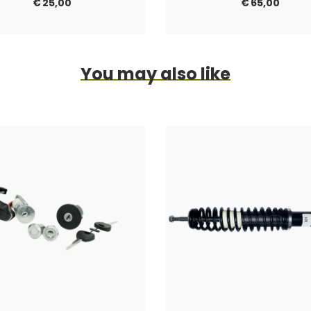
€
25,00
€
65,00
You may also like