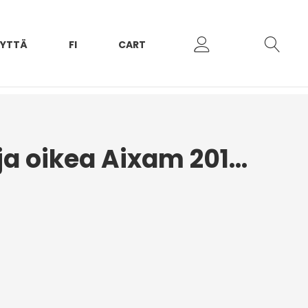
EYTTÄ
FI
CART
Takalokasuoja oikea Aixam 2010–2016