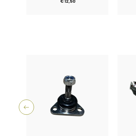
€
12,50