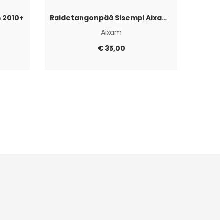
 2010+
Raidetangonpää Sisempi Aixam 2010+
Aixam
€
35,00