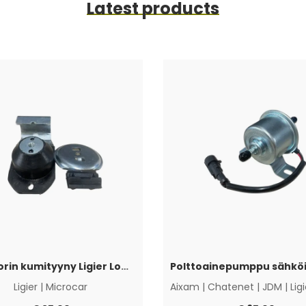
Latest products
Moottorin kumityyny Ligier Lombardini Progress / DCI
Ligier
|
Microcar
Aixam
|
Chatenet
|
JDM
|
Lig