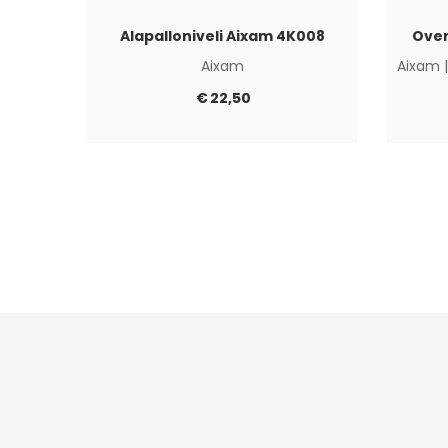
Alapalloniveli Aixam 4K008
Oven
Aixam
Aixam
€
22,50