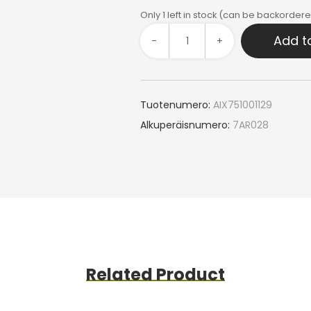
Only 1 left in stock (can be backorder
Add t
-
+
Tuotenumero:
AIX751001129
Alkuperäisnumero:
7AR028
Related Product