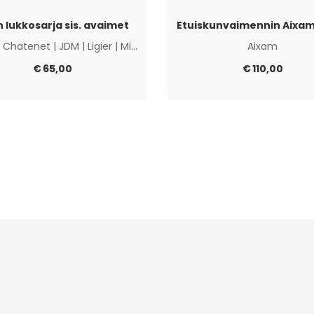
 lukkosarja sis. avaimet
Etuiskunvaimennin Aixam
|
Chatenet
|
JDM
|
Ligier
|
Microcar
|
Muut
Aixam
€
65,00
€
110,00