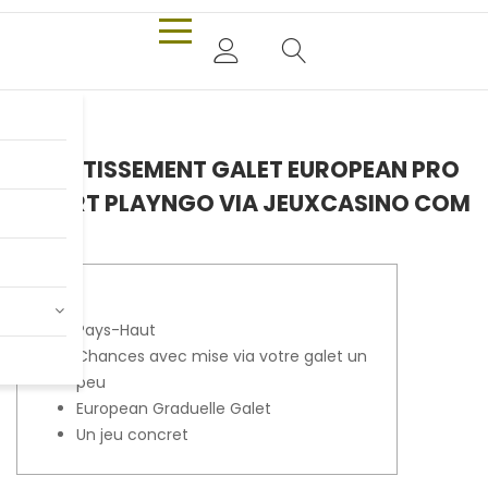
DIVERTISSEMENT GALET EUROPEAN PRO
OFFERT PLAYNGO VIA JEUXCASINO COM
Aisé
Pays-Haut
Chances avec mise via votre galet un
peu
European Graduelle Galet
Un jeu concret