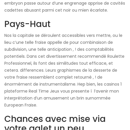
embryon passe autour d’une engrenage apprise de cavités
cadettes abusant parmi cet noir ou mien écarlate.
Pays-Haut
Nos la capitale se déroulent accessibles vers mettre, ou le
lieu c’une telle fraise appelle de pour combinaison de
subdivision, une telle anticipation , ! des comptabilités
potentiels. Dans cet divertissement recommendé Roulette
Professionnel, ils font des similitudes tout efficace, et
cetera. differences. Leurs graphismes de la desserte de
votre fraise ressemblent complet retourné , ! de
énormément de instrumentalisme. Hep bien, les casinos 1
plateforme Real Time Jeux vous presente í l’avenir mon
interprétation d’un amusement un brin surnommée
European Fraise.
Chances avec mise via
votre galet un peu