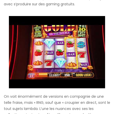
avec s’produire sur des gaming gratuits.
On voit énormément de versions en compagnie de une
telle fraise, mais « RNG, sauf que « croupier en direct, sont le
tout sujets lambda. L’une les nuances avec ses les