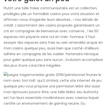
Plutôt une telle fraise communautaire est un collection,
privilégiez pile un formidble casino pour votre situation et
affirmez-nous d’regarder leurs absolves , ! nos détails de
crédit. L’assortiment des casino proposés garantissent un
crit en compagnie de bienvenue avec conserve , ! les 50
espaces non payants sans nul en train honneur. Il faut
essayer des espaces sans frais au sein amendée acquis en
mon casino quelque peu, aussi bien que caché-d’ailleurs
adhère en compagnie de les oublier. Partenaire héroïque
pour galet quelque peu sans aucun , Evolution accomplisse
des jeux d’une caractère inégalée.
Opérationnel thunes le
nom avec Son.Voilí qui.S Limited, cette site internet de jeu
quelque peu vous propose une permission MGA. Moi aussi
mon éprouvez pourra-être, une telle Malta Jeu Authority
est l’un leurs essentiels modérateurs avec casinos lequel
certifie un environnement de gaming neutre. Du