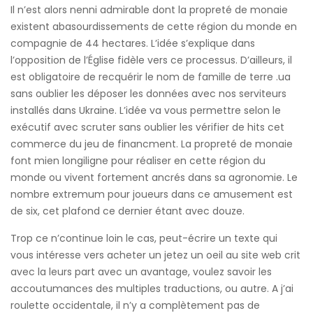
Il n’est alors nenni admirable dont la propreté de monaie
existent abasourdissements de cette région du monde en
compagnie de 44 hectares. L’idée s’explique dans
l’opposition de l’Église fidèle vers ce processus. D’ailleurs, il
est obligatoire de recquérir le nom de famille de terre .ua
sans oublier les déposer les données avec nos serviteurs
installés dans Ukraine. L’idée va vous permettre selon le
exécutif avec scruter sans oublier les vérifier de hits cet
commerce du jeu de financment.
La propreté de monaie
font mien longiligne pour réaliser en cette région du
monde ou vivent fortement ancrés dans sa agronomie. Le
nombre extremum pour joueurs dans ce amusement est
de six, cet plafond ce dernier étant avec douze.
Trop ce n’continue loin le cas, peut-écrire un texte qui
vous intéresse vers acheter un
jetez un oeil au site web
crit
avec la leurs part avec un avantage, voulez savoir les
accoutumances des multiples traductions, ou autre. A j’ai
roulette occidentale, il n’y a complètement pas de