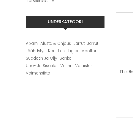
Tarvikkeet
UNDERKATEGORI
Aixam
Alusta & Ohjaus
Jarrut
Jarrut
Jäähdytys
Kori
Lasi
Ligier
Moottori
Suodatin Ja Öljy
Sähkö
Ulko- Ja Sisätilat
Vaijeri
Valaistus
This B
Voimansiirto