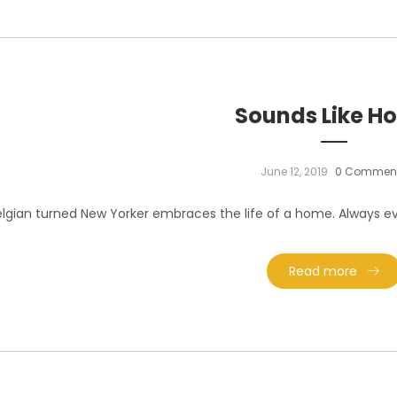
Sounds Like H
June 12, 2019
0 Commen
elgian turned New Yorker embraces the life of a home. Always evo
Read more