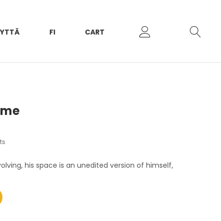
EYTTÄ
FI
CART
ome
ts
lving, his space is an unedited version of himself,