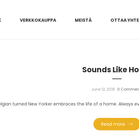
K
VERKKOKAUPPA
MEISTÄ
OTTAA YHT
Sounds Like H
June 12, 2019
0 Commen
elgian turned New Yorker embraces the life of a home. Always evo
Read more