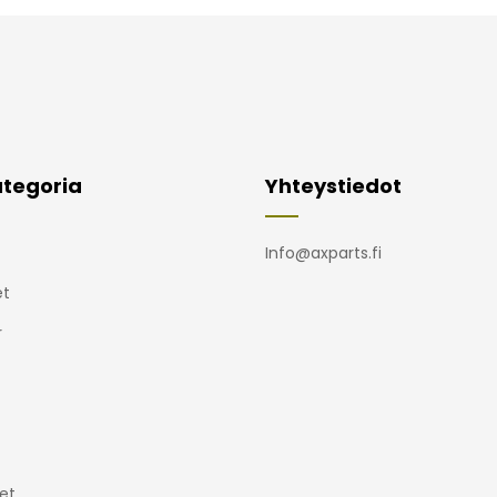
tegoria
Yhteystiedot
Info@axparts.fi
t
r
et