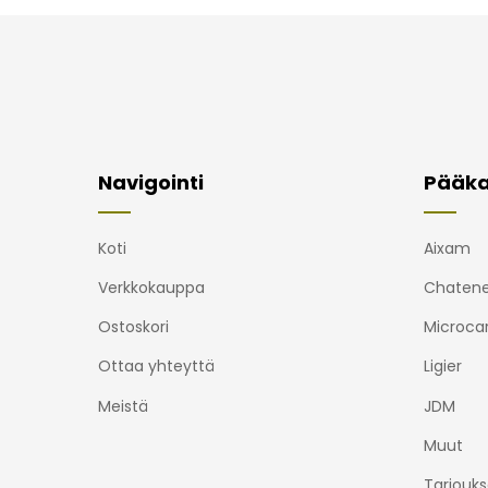
Navigointi
Pääka
Koti
Aixam
Verkkokauppa
Chatene
Ostoskori
Microca
Ottaa yhteyttä
Ligier
Meistä
JDM
Muut
Tarjouks