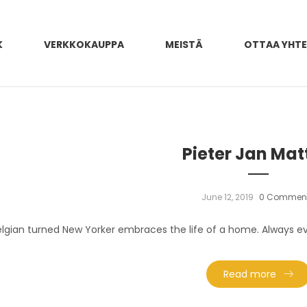
K
VERKKOKAUPPA
MEISTÄ
OTTAA YHT
Pieter Jan Mat
June 12, 2019
0 Commen
elgian turned New Yorker embraces the life of a home. Always evo
Read more