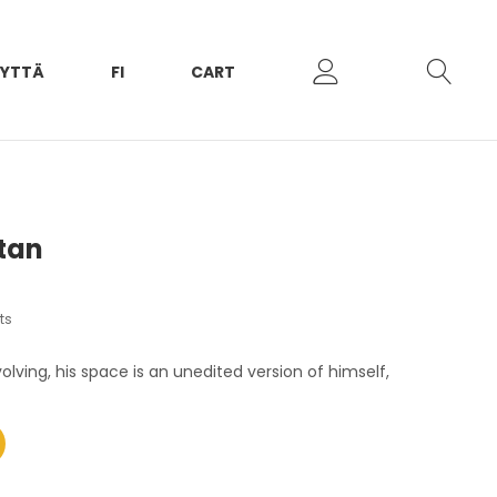
EYTTÄ
FI
CART
tan
ts
lving, his space is an unedited version of himself,