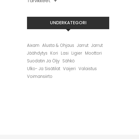
Tarvikkeet
UNDERKATEGORI
Aixam
Alusta & Ohjaus
Jarrut
Jarrut
Jäähdytys
Kori
Lasi
Ligier
Moottori
Suodatin Ja Öljy
Sähkö
Ulko- Ja Sisätilat
Vaijeri
Valaistus
Voimansiirto