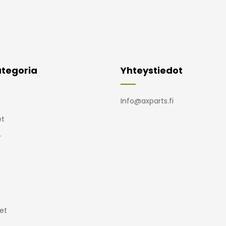
tegoria
Yhteystiedot
Info@axparts.fi
t
r
et