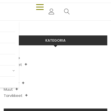
KATEGORIA
Aixam
Chatenet
JDM
Ligier
Microcar
Muut
Tarvikkeet