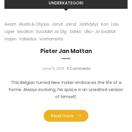
UNDERKATEGORI
Aixam
Alusta & Ohjaus
Jarrut
Jarrut
Jäähdytys
Kori
Lasi
Ligier
Moottori
Suodatin Ja Öljy
Sähkö
Ulko- Ja Sisätilat
Vaijeri
Valaistus
Voimansiirto
Pieter Jan Mattan
June 12, 2019
0 Comments
This Belgian turned New Yorker embraces the life of a
home. Always evolving, his space is an unedited version
of himself,
Read more