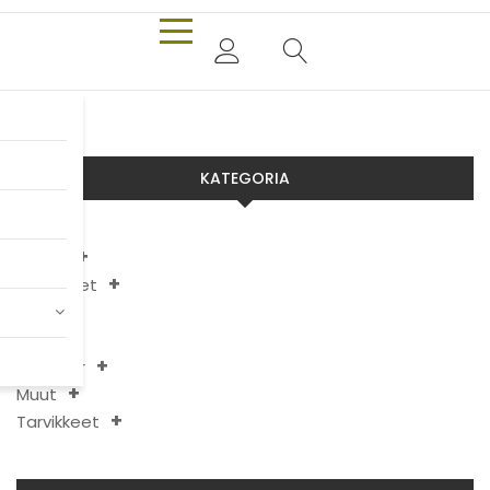
KATEGORIA
Aixam
Chatenet
JDM
Ligier
Microcar
Muut
Tarvikkeet