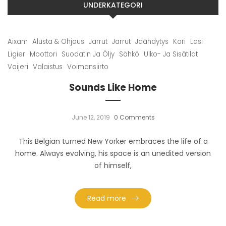
UNDERKATEGORI
Aixam
Alusta & Ohjaus
Jarrut
Jarrut
Jäähdytys
Kori
Lasi
Ligier
Moottori
Suodatin Ja Öljy
Sähkö
Ulko- Ja Sisätilat
Vaijeri
Valaistus
Voimansiirto
Sounds Like Home
June 12, 2019
0 Comments
This Belgian turned New Yorker embraces the life of a
home. Always evolving, his space is an unedited version
of himself,
Read more