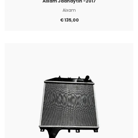
Aixam Jäähdytin -2017
Aixam
€
135,00