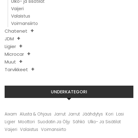
Ulko- ja sisätilat
Vaijeri
Valaistus
Voimansiirto
Chatenet
JDM
Ligier
Microcar
Muut
Tarvikkeet
UNDERKATEGORI
Aixam
Alusta & Ohjaus
Jarrut
Jarrut
Jäähdytys
Kori
Lasi
Ligier
Moottori
Suodatin Ja Öljy
Sähkö
Ulko- Ja Sisätilat
Vaijeri
Valaistus
Voimansiirto