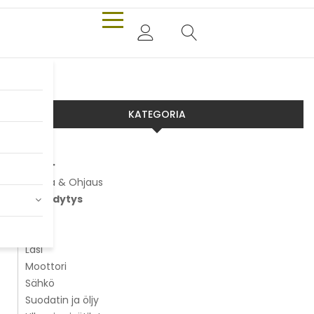
KATEGORIA
Aixam
Alusta & Ohjaus
Jäähdytys
Jarrut
Kori
Lasi
Moottori
Sähkö
Suodatin ja öljy