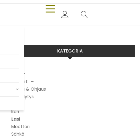
KATEGORIA
Aixam
Chatenet
Alusta & Ohjaus
Jäähdytys
Jarrut
Kori
Lasi
Moottori
Sähkö