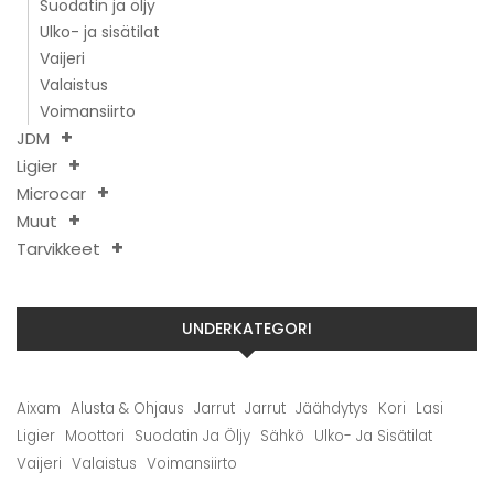
Suodatin ja öljy
Ulko- ja sisätilat
Vaijeri
Valaistus
Voimansiirto
JDM
Ligier
Microcar
Muut
Tarvikkeet
UNDERKATEGORI
Aixam
Alusta & Ohjaus
Jarrut
Jarrut
Jäähdytys
Kori
Lasi
Ligier
Moottori
Suodatin Ja Öljy
Sähkö
Ulko- Ja Sisätilat
Vaijeri
Valaistus
Voimansiirto