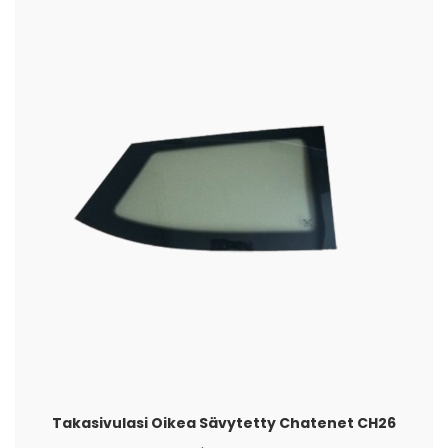
Takasivulasi Oikea Sävytetty Chatenet CH26