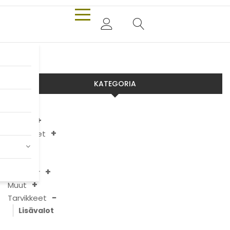
KATEGORIA
Aixam
Chatenet
JDM
Ligier
Microcar
Muut
Tarvikkeet
Lisävalot