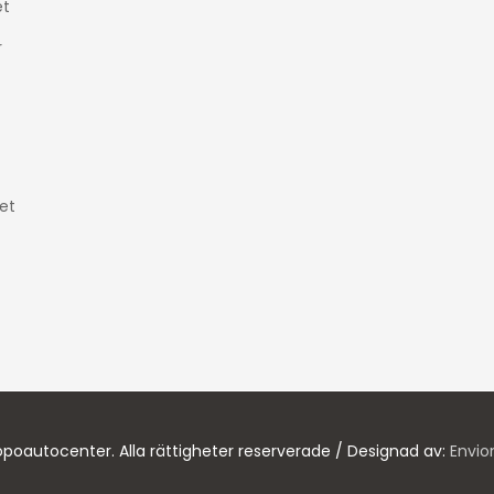
t
r
et
poautocenter. Alla rättigheter reserverade / Designad av:
Envio