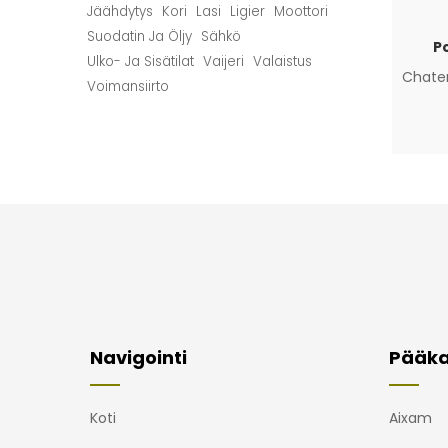
Jäähdytys
Kori
Lasi
Ligier
Moottori
Suodatin Ja Öljy
Sähkö
P
Ulko- Ja Sisätilat
Vaijeri
Valaistus
Chate
Voimansiirto
Navigointi
Pääka
Koti
Aixam