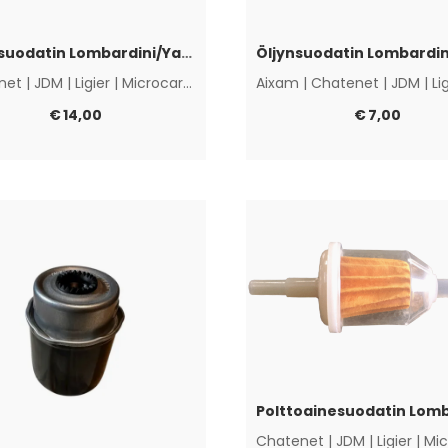
Ilmansuodatin Lombardini/Yanmar
net
|
JDM
|
Ligier
|
Microcar
|
Muut
Aixam
|
Chatenet
|
JDM
|
Li
€
14,00
€
7,00
Chatenet
|
JDM
|
Ligier
|
Mic