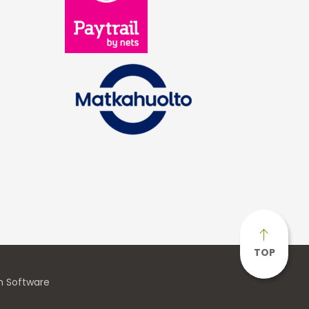
TOP
n Software