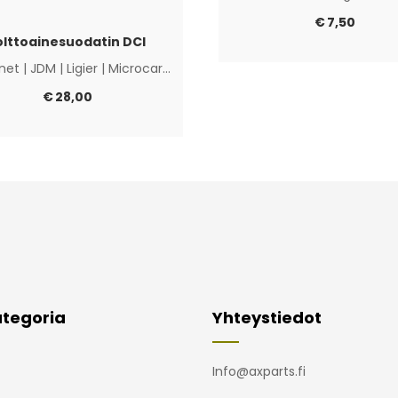
€
7,50
olttoainesuodatin DCI
net
|
JDM
|
Ligier
|
Microcar
|
Muut
€
28,00
tegoria
Yhteystiedot
Info@axparts.fi