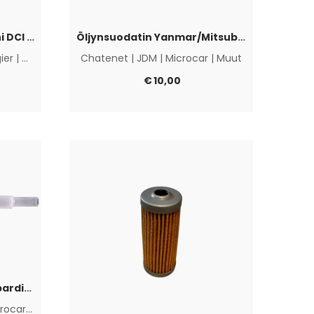
Öljynsuodatin Lombardini DCI 442 / 492 / HDI 480
Öljynsuodatin Yanmar/Mitsubishi
gier
|
Microcar
|
Muut
Chatenet
|
JDM
|
Microcar
|
Muut
€
10,00
Polttoainesuodatin Lombardini DCI
rocar
|
Muut