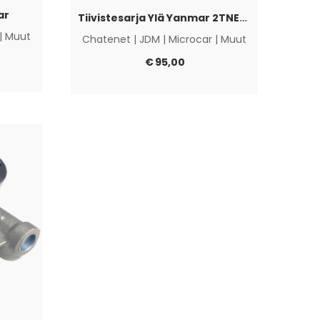
ar
Tiivistesarja Ylä Yanmar 2TNE68
|
Muut
Chatenet
|
JDM
|
Microcar
|
Muut
€
95,00