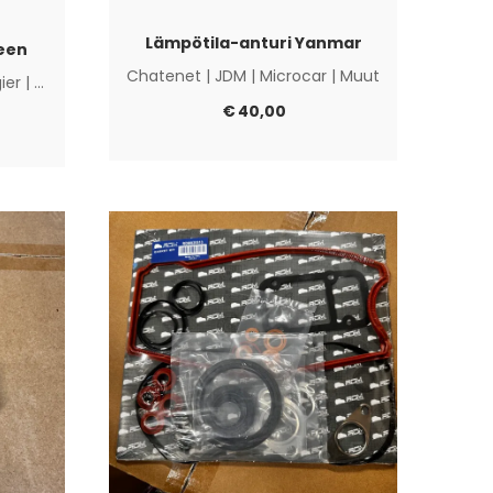
Lämpötila-anturi Yanmar
een
Chatenet
|
JDM
|
Microcar
|
Muut
gier
|
Microcar
|
Muut
€
40,00