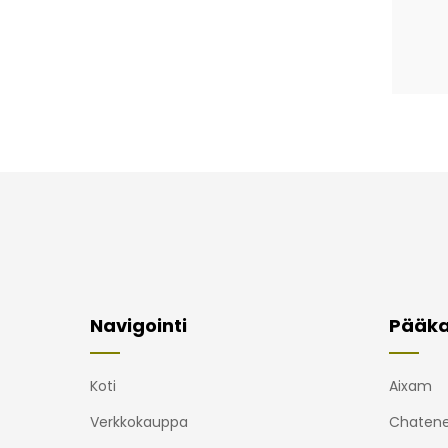
Navigointi
Pääka
Koti
Aixam
Verkkokauppa
Chatene