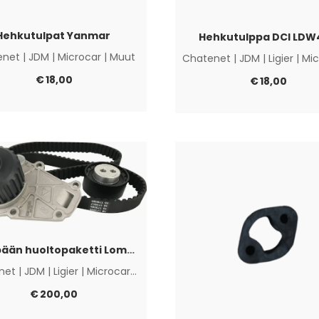
Hehkutulpat Yanmar
Hehkutulppa DCI LDW
enet
|
JDM
|
Microcar
|
Muut
Chatenet
|
JDM
|
Ligier
|
Mic
€
18,00
€
18,00
Jakopään huoltopaketti Lombardini DCI
net
|
JDM
|
Ligier
|
Microcar
|
Muut
€
200,00