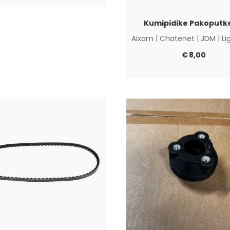
Kumipidike Pakoputk
Aixam
|
Chatenet
|
JDM
|
Li
€
8,00