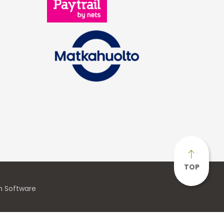
TOP
n Software