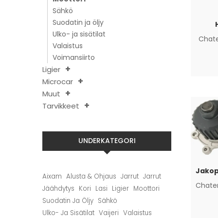
Sähkö
Suodatin ja öljy
Ulko- ja sisätilat
Chat
Valaistus
Voimansiirto
Ligier
Microcar
Muut
Tarvikkeet
UNDERKATEGORI
Aixam
Alusta & Ohjaus
Jarrut
Jarrut
Chate
Jäähdytys
Kori
Lasi
Ligier
Moottori
Suodatin Ja Öljy
Sähkö
Ulko- Ja Sisätilat
Vaijeri
Valaistus