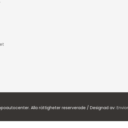
r
et
poautocenter. Alla rättigheter reserverade / Designad av:
Envio