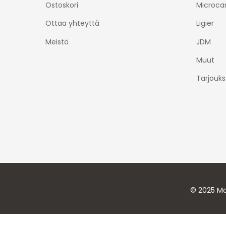
Ostoskori
Microca
Ottaa yhteyttä
Ligier
Meistä
JDM
Muut
Tarjouks
© 2025 Mo