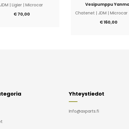
Vesipumppu Yanma
JDM
|
Ligier
|
Microcar
Chatenet
|
JDM
|
Microcar
€
70,00
€
160,00
tegoria
Yhteystiedot
Info@axparts.fi
t