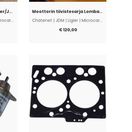
Moottorin kumityyny Ligier/JDM/Microcar/Chatenet CH26
Moottorin tiivistesarja Lombardi DCI LDW442/492
rocar
|
Muut
Chatenet
|
JDM
|
Ligier
|
Microcar
|
Muut
€
120,00