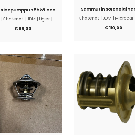
Sammutin solenoidi Y
Polttoainepumppu sähköinen Lombardini Progress / DCI / FOCS
Chatenet
|
JDM
|
Microcar
|
Chatenet
|
JDM
|
Ligier
|
Microcar
|
Muut
€
110,00
€
65,00