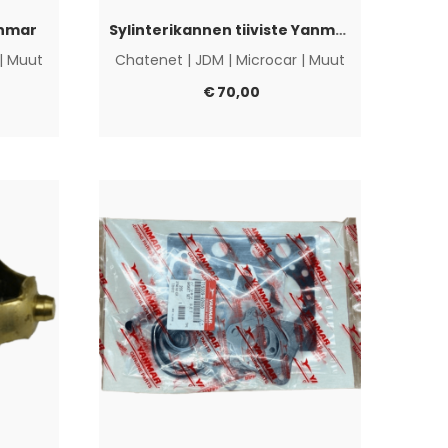
anmar
Sylinterikannen tiiviste Yanmar 2TNE68
|
Muut
Chatenet
|
JDM
|
Microcar
|
Muut
€
70,00