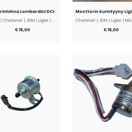
rinhihna Lombardini DCI
|
Chatenet
|
JDM
|
Ligier
|
Microcar
|
Muut
Chatenet
|
JDM
|
Ligier
|
Mic
€
15,00
€
15,00