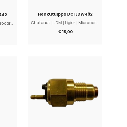
Hehkutulppa DCI LDW492
442
Chatenet
|
JDM
|
Ligier
|
Microcar
|
Muut
rocar
|
Muut
€
18,00