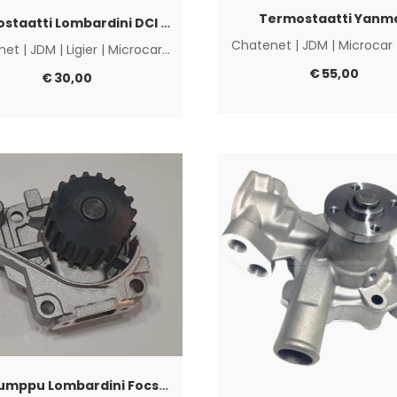
Termostaatti Yanm
Termostaatti Lombardini DCI & Progress
Chatenet
|
JDM
|
Microcar
net
|
JDM
|
Ligier
|
Microcar
|
Muut
€
55,00
€
30,00
Vesipumppu Lombardini Focs/Progress