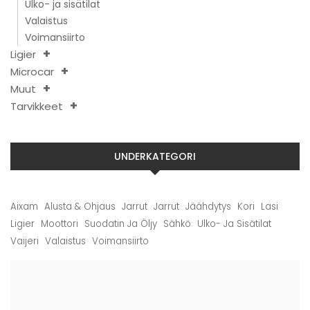
Ulko- ja sisätilat
Valaistus
Voimansiirto
Ligier
Microcar
Muut
Tarvikkeet
UNDERKATEGORI
Aixam
Alusta & Ohjaus
Jarrut
Jarrut
Jäähdytys
Kori
Lasi
Ligier
Moottori
Suodatin Ja Öljy
Sähkö
Ulko- Ja Sisätilat
Vaijeri
Valaistus
Voimansiirto