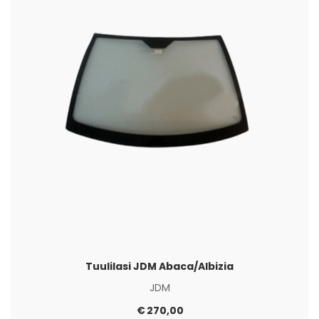
Tuulilasi JDM Abaca/Albizia
JDM
€
270,00