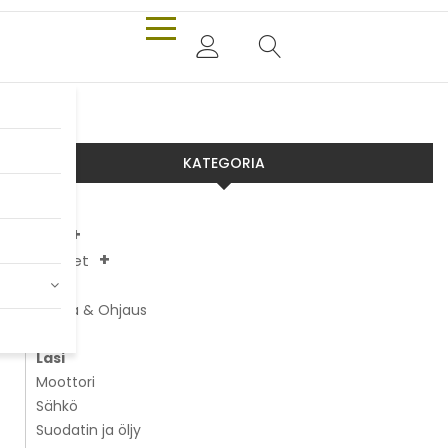
KATEGORIA
Aixam
Chatenet
JDM
Alusta & Ohjaus
Jarrut
Lasi
Moottori
Sähkö
Suodatin ja öljy