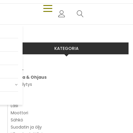
KATEGORIA
Aixam
Alusta & Ohjaus
Jäähdytys
Jarrut
Kori
Lasi
Moottori
Sähkö
Suodatin ja öljy