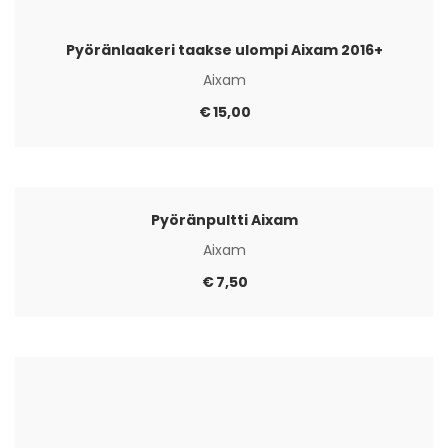
Pyöränlaakeri taakse ulompi Aixam 2016+
Aixam
€
15,00
Pyöränpultti Aixam
Aixam
€
7,50