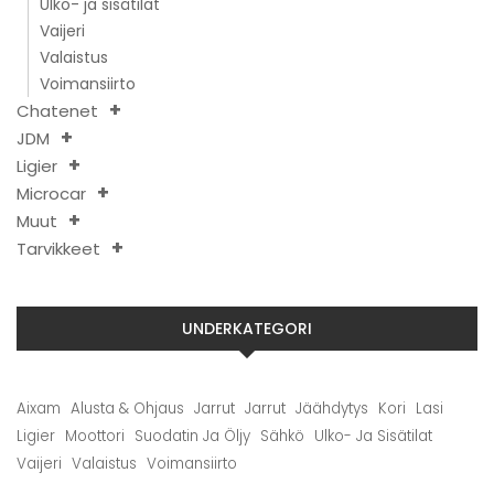
Ulko- ja sisätilat
Vaijeri
Valaistus
Voimansiirto
Chatenet
JDM
Ligier
Microcar
Muut
Tarvikkeet
UNDERKATEGORI
Aixam
Alusta & Ohjaus
Jarrut
Jarrut
Jäähdytys
Kori
Lasi
Ligier
Moottori
Suodatin Ja Öljy
Sähkö
Ulko- Ja Sisätilat
Vaijeri
Valaistus
Voimansiirto