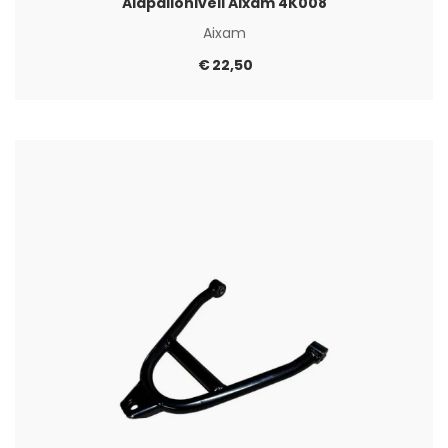
Alapalloniveli Aixam 4K008
Aixam
€
22,50