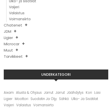
Ulko- ja sisätilat
Vaijeri
Valaistus
Voimansiirto
Chatenet
JDM
Ligier
Microcar
Muut
Tarvikkeet
UNDERKATEGORI
Aixam
Alusta & Ohjaus
Jarrut
Jarrut
Jäähdytys
Kori
Lasi
Ligier
Moottori
Suodatin Ja Öljy
Sähkö
Ulko- Ja Sisätilat
Vaijeri
Valaistus
Voimansiirto