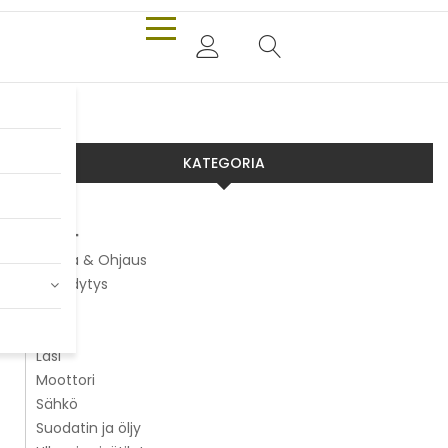
KATEGORIA
Aixam
Alusta & Ohjaus
Jäähdytys
Jarrut
Kori
Lasi
Moottori
Sähkö
Suodatin ja öljy