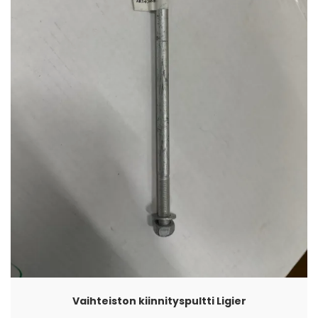
Vaihteiston kiinnityspultti Ligier