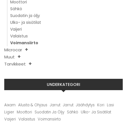
Moottori
Sähkö
Suodatin ja öljy
Ulko- ja sisätilat
Vaijeri
Valaistus
Voimansiirto
Microcar
Muut
Tarvikkeet
UNDERKATEGORI
Aixam
Alusta & Ohjaus
Jarrut
Jarrut
Jäähdytys
Kori
Lasi
Ligier
Moottori
Suodatin Ja Öljy
Sähkö
Ulko- Ja Sisätilat
Vaijeri
Valaistus
Voimansiirto