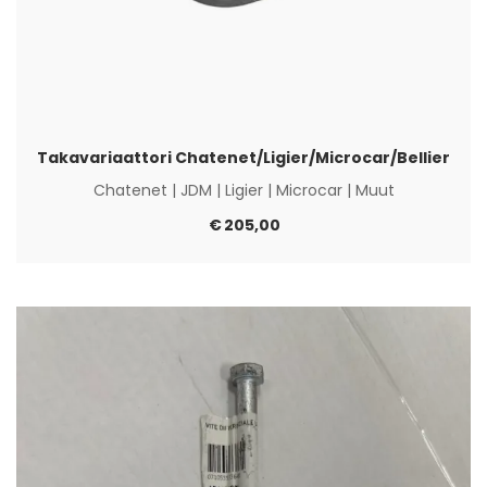
Takavariaattori Chatenet/Ligier/Microcar/Bellier
Chatenet
|
JDM
|
Ligier
|
Microcar
|
Muut
€
205,00