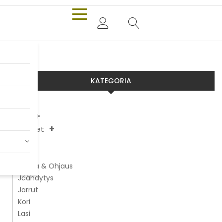
KATEGORIA
Aixam
Chatenet
JDM
Ligier
Alusta & Ohjaus
Jäähdytys
Jarrut
Kori
Lasi