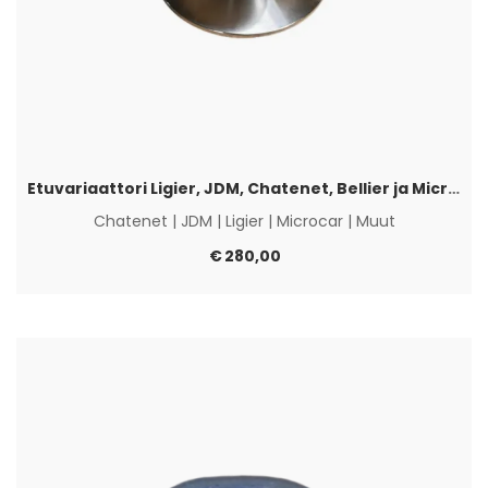
Etuvariaattori Ligier, JDM, Chatenet, Bellier ja Microcar
Chatenet
|
JDM
|
Ligier
|
Microcar
|
Muut
€
280,00