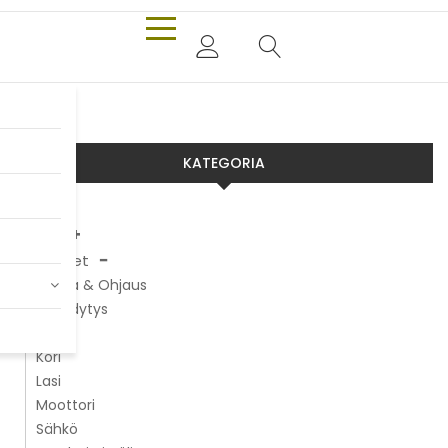
KATEGORIA
Aixam
Chatenet
Alusta & Ohjaus
Jäähdytys
Jarrut
Kori
Lasi
Moottori
Sähkö