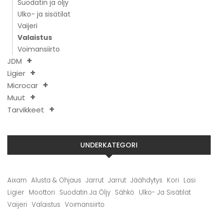
Suodatin ja öljy
Ulko- ja sisätilat
Vaijeri
Valaistus
Voimansiirto
JDM
Ligier
Microcar
Muut
Tarvikkeet
UNDERKATEGORI
Aixam
Alusta & Ohjaus
Jarrut
Jarrut
Jäähdytys
Kori
Lasi
Ligier
Moottori
Suodatin Ja Öljy
Sähkö
Ulko- Ja Sisätilat
Vaijeri
Valaistus
Voimansiirto