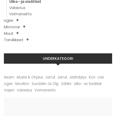
Ulko- ja sisätilat
Valaistus
Voimansiirto
Ligier
Microcar
Muut
Tarvikkeet
UNDERKATEGORI
Aixam
Alusta & Ohjaus
Jarrut
Jarrut
Jäähdytys
Kori
Lasi
Ligier
Moottori
Suodatin Ja Öljy
Sähkö
Ulko- Ja Sisätilat
Vaijeri
Valaistus
Voimansiirto