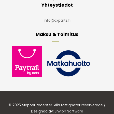
Yhteystiedot
Info@axparts.fi
Maksu & Toimitus
© 2025 Mopoautocenter. Alla rättigheter reserverade /
Designad av:
Envion Software