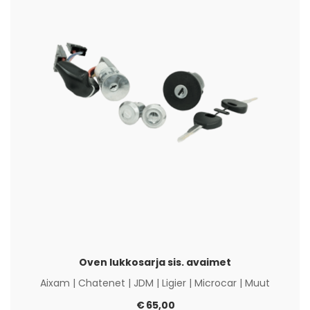
Oven lukkosarja sis. avaimet
Aixam
|
Chatenet
|
JDM
|
Ligier
|
Microcar
|
Muut
€
65,00