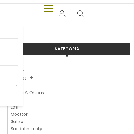
KATEGORIA
Aixam
Chatenet
JDM
Alusta & Ohjaus
Jarrut
Lasi
Moottori
Sähkö
Suodatin ja öljy