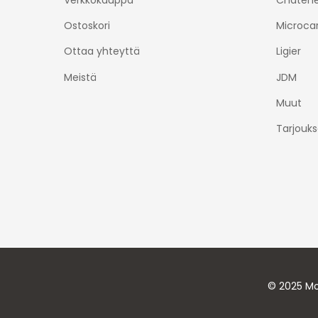
Verkkokauppa
Chatene
Ostoskori
Microca
Ottaa yhteyttä
Ligier
Meistä
JDM
Muut
Tarjouks
© 2025 Mo