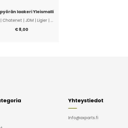
pyörän laakeri Yleismalli
|
Chatenet
|
JDM
|
Ligier
|
Microcar
|
Muut
€
8,00
tegoria
Yhteystiedot
Info@axparts.fi