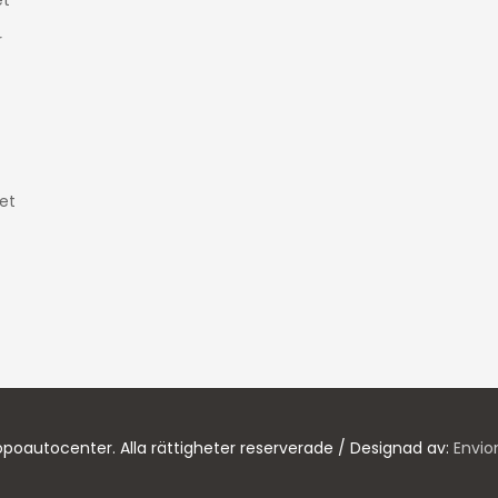
t
r
et
poautocenter. Alla rättigheter reserverade / Designad av:
Envio