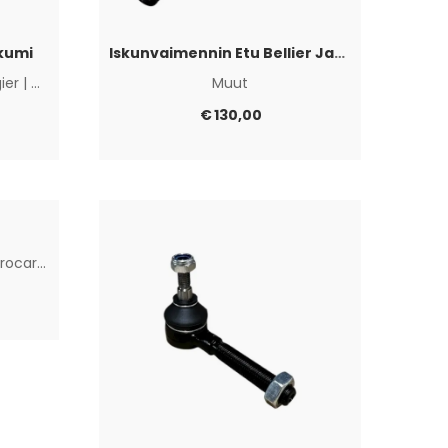
kumi
Iskunvaimennin Etu Bellier Jade
gier
|
Microcar
|
Muut
Muut
€
130,00
rocar
|
Muut