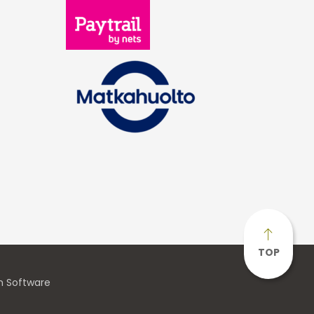
TOP
n Software