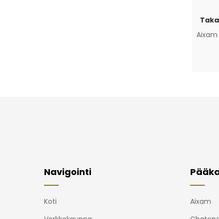
Taka
Aixam
Navigointi
Pääka
Koti
Aixam