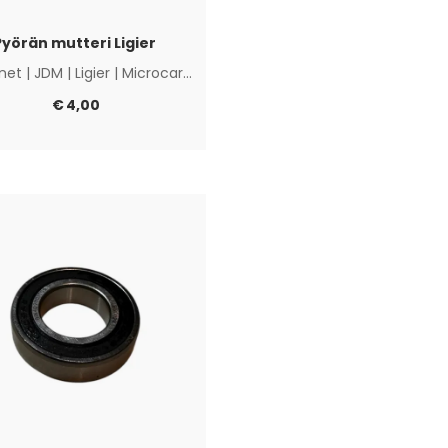
Pyörän mutteri Ligier
net
|
JDM
|
Ligier
|
Microcar
|
Muut
€
4,00