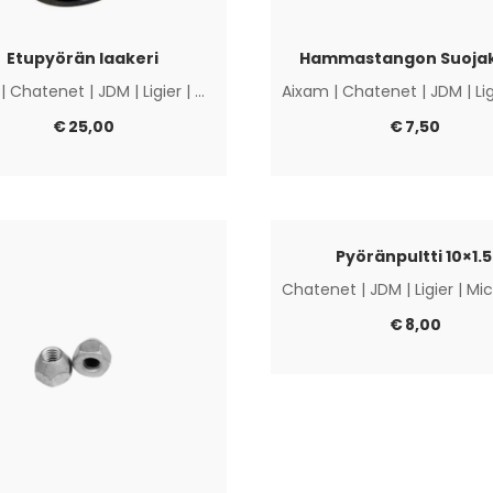
Etupyörän laakeri
Hammastangon Suoja
|
Chatenet
|
JDM
|
Ligier
|
Microcar
|
Muut
Aixam
|
Chatenet
|
JDM
|
Li
€
25,00
€
7,50
Pyöränpultti 10×1.5
Chatenet
|
JDM
|
Ligier
|
Mic
€
8,00