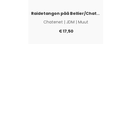
Raidetangon pää Bellier/Chatenet/JDM/
Chatenet
|
JDM
|
Muut
€
17,50