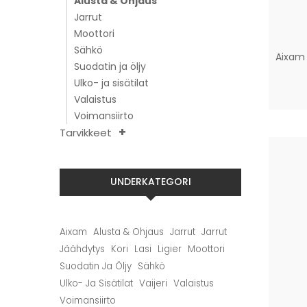
Alusta & Ohjaus
Jarrut
Moottori
Sähkö
Aixam
Suodatin ja öljy
Ulko- ja sisätilat
Valaistus
Voimansiirto
Tarvikkeet
UNDERKATEGORI
Aixam
Alusta & Ohjaus
Jarrut
Jarrut
Jäähdytys
Kori
Lasi
Ligier
Moottori
Suodatin Ja Öljy
Sähkö
Ulko- Ja Sisätilat
Vaijeri
Valaistus
Voimansiirto