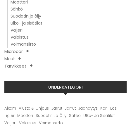
Moottori
Sähkö
Suodatin ja öljy
Ulko- ja sisätilat
Vaijeri
Valaistus
Voimansiirto
Microcar
Muut
Tarvikkeet
UNDERKATEGORI
Aixam
Alusta & Ohjaus
Jarrut
Jarrut
Jäähdytys
Kori
Lasi
Ligier
Moottori
Suodatin Ja Öljy
Sähkö
Ulko- Ja Sisätilat
Vaijeri
Valaistus
Voimansiirto