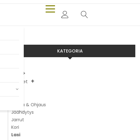
KATEGORIA
Aixam
Chatenet
JDM
Ligier
Alusta & Ohjaus
Jäähdytys
Jarrut
Kori
Lasi