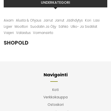
UNDERKATEGORI
Aixam
Alusta & Ohjaus
Jarrut
Jarrut
Jäähdytys
Kori
Lasi
Ligier
Moottori
Suodatin Ja Öljy
Sähkö
Ulko- Ja Sisätilat
Vaijeri
Valaistus
Voimansiirto
SHOPOLD
Navigointi
Koti
Verkkokauppa
Ostoskori