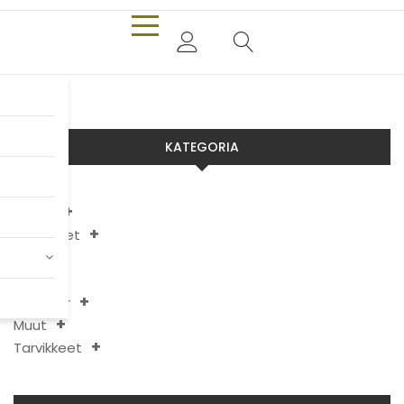
KATEGORIA
Aixam
Chatenet
JDM
Ligier
Microcar
Muut
Tarvikkeet